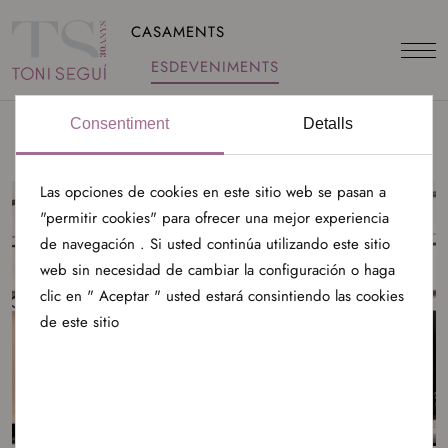
CASAMENTS
ESDEVENIMENTS
Consentiment
Detalls
Las opciones de cookies en este sitio web se pasan a
"permitir cookies" para ofrecer una mejor experiencia
de navegación . Si usted continúa utilizando este sitio
web sin necesidad de cambiar la configuración o haga
clic en " Aceptar " usted estará consintiendo las cookies
de este sitio