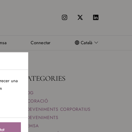
msa
Connectar
Català
CATEGORIES
frecer una
in
BLOG
DECORACIÓ
ESDEVENIMENTS CORPORATIUS
ESDEVENIMENTS
PREMSA
tot