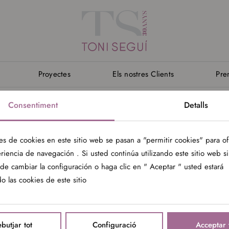
Proyectes
Els nostres Clients
Pre
Consentiment
Detalls
es de cookies en este sitio web se pasan a "permitir cookies" para o
riencia de navegación . Si usted continúa utilizando este sitio web s
de cambiar la configuración o haga clic en " Aceptar " usted estará
o las cookies de este sitio
butjar tot
Configuració
Acceptar 