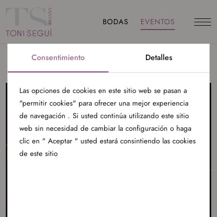
BODAS
EVENTOS
Consentimiento
Detalles
Las opciones de cookies en este sitio web se pasan a
"permitir cookies" para ofrecer una mejor experiencia
de navegación . Si usted continúa utilizando este sitio
web sin necesidad de cambiar la configuración o haga
clic en " Aceptar " usted estará consintiendo las cookies
de este sitio